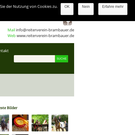
Sie der Nutzung von Cookies zu.
OK
Nein
Erfahre mehr
Mail
info@reiterverein-brambauer.de
Web
www.reiterverein-brambauer.de
ntakt
ste Bilder