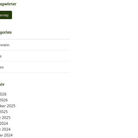
lagwörter
tertag
gorien
emein
s
os
hiv
 2026
 2026
ber 2025
 2025
z 2025
2024
z 2024
ar 2024