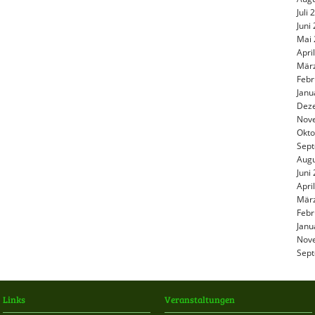
Juli
Juni
Mai 
Apri
Mär
Febr
Janu
Dez
Nov
Okto
Sep
Augu
Juni
Apri
Mär
Febr
Janu
Nov
Sep
Links
Veranstaltungen