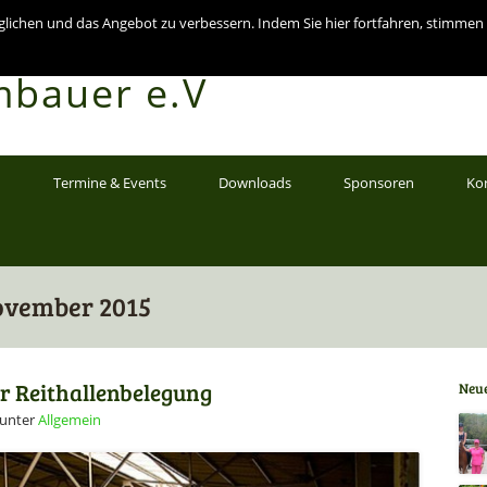
chen und das Angebot zu verbessern. Indem Sie hier fortfahren, stimmen 
erverein
bauer e.V
n
Termine & Events
Downloads
Sponsoren
Ko
ovember 2015
r Reithallenbelegung
Neue
unter
Allgemein