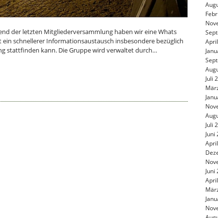
Augu
Febr
Nov
end der letzten Mitgliederversammlung haben wir eine Whats
Sep
t ein schnellerer Informationsaustausch insbesondere bezüglich
Apri
ung stattfinden kann. Die Gruppe wird verwaltet durch…
Janu
Sep
Augu
Juli
Mär
Janu
Nov
Augu
Juli
Juni
Apri
Dez
Nov
Juni
Apri
Mär
Janu
Nov
Augu