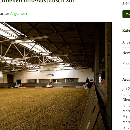
Sch
unter
Allgemein
Rei
Kate
Allg
New
Phot
Arc
Juli
Juni
Okto
Juni
Mär
Mai 
Mär
Janu