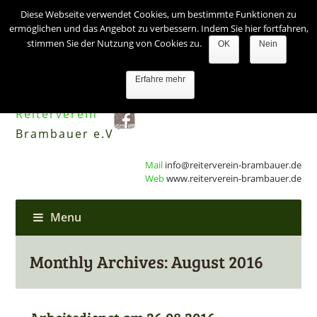
Diese Webseite verwendet Cookies, um bestimmte Funktionen zu
ermöglichen und das Angebot zu verbessern. Indem Sie hier fortfahren,
stimmen Sie der Nutzung von Cookies zu.
OK
Nein
Erfahre mehr
Reiterverein
Brambauer e.V
Mail
info@reiterverein-brambauer.de
Web
www.reiterverein-brambauer.de
Menu
Monthly Archives: August 2016