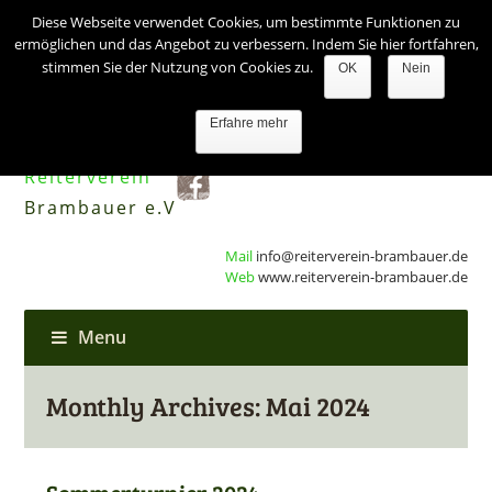
Diese Webseite verwendet Cookies, um bestimmte Funktionen zu
ermöglichen und das Angebot zu verbessern. Indem Sie hier fortfahren,
stimmen Sie der Nutzung von Cookies zu.
OK
Nein
Erfahre mehr
Reiterverein
Brambauer e.V
Mail
info@reiterverein-brambauer.de
Web
www.reiterverein-brambauer.de
Menu
Monthly Archives: Mai 2024