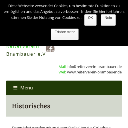
Diese Webseite verwendet Cookies, um bestimmte Funktionen zu
ermöglichen und das Angebot zu verbessern. Indem Sie hier fortfahren,
stimmen Sie der Nutzung von Cookies zu.
OK
Nein
Erfahre mehr
Reiterverein
Brambauer e.V
Mail
info@reiterverein-brambauer.de
Web
www.reiterverein-brambauer.de
Menu
Historisches
Demnächst werden wir an dieser Stelle über die Gründung